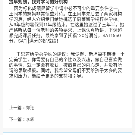
提早规划，找对学习的好机构
因为标化成绩是留学申请中必不可少的重要条件之一，
王同学的妈妈非常慎重对待。在王同学先后去了两家机构
学习后，经人介绍专门给她挑选了蔚莱留学桐梓林学校。
从9年级的暑假到11年级结束，在这里她渡过了三年半。她
严格听从每一位老师的各项要求，上课认真听讲，下课超
额完成课后任务，最终拿到了托福120分满分，SAT1550
分，SAT||满分的好成绩！
王思若给学弟学妹的建议：我觉得，斯坦福不期待一个
完美学生，你需要有自己的个性以及兴趣，做自己喜欢做
的事情，就一定会有收获。按照自己的内心走，并没有所
谓的录取模板。同时，我希望父母们不要给孩子太多的要
求和压力，能给予更多的支持和引导。
上一篇：
郑翔
下一篇：
李霁