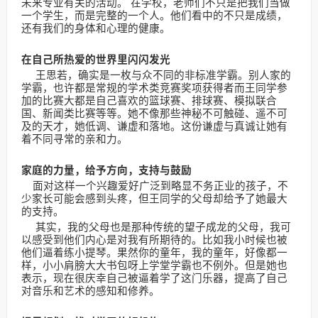
未来专业有关的活动。 在学校，老师们不只是把我们当做
一个学生，而是完整的一个人。他们看中的不只是成绩，
还有我们的身体和心理的健康。
在自己所热爱的世界里闪闪发光
王思若，确实是一枚与众不同的非标准学霸。别人家的
学霸，也许都是常规的学术类竞赛奖项获得者而王同学参
加的比赛大都是自己喜欢的篮球赛、排球赛、模拟联合
国、新闻类比赛等等。她不像那些神秘不可触碰、遥不可
及的天才，她低调、谦虚和落地。这份谦虚与真诚让她有
着不同寻常的亲和力。
家庭的力量，给予方向，支持与鼓励
面对这样一个兴趣爱好广泛到略显不务正业的孩子，不
少家长可能会感到头疼，但王同学的父母却给予了她最大
的支持。
其实，我的父母也是那种传统的望子成龙的父母，我可
以感受到他们内心是对我有所期待的。比如我小时候也被
他们逼着练小提琴。果然你的童年，我的童年，好像都一
样，小小肩膀大大书包呀上学堂学霸也不例外。但是她也
表示，现在很庆幸自己被逼着学了这门乐器，提高了自己
对音乐和艺术的感知和修养。