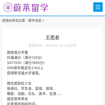
您现在所在位置：
留学动态
>
王思若
更新时间：2023-08-18 12:08:09
她是高分学霸
托福满分
（满分120分）
SAT1550（满分1600分）
GPA常年稳定在3.9以上
获得斯坦福大学录取。
她也是斜杠少女
新闻社、学生会、篮球、排球、
模联、话剧、乐队、美术、花滑......
她还是乖乖女
在家里听妈妈的话，