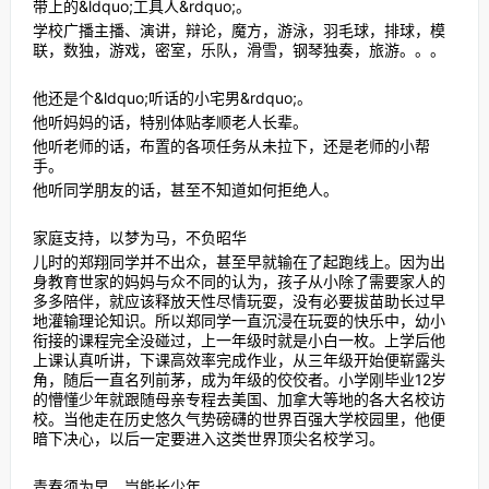
带上的&ldquo;工具人&rdquo;。
学校广播主播、演讲，辩论，魔方，游泳，羽毛球，排球，模
联，数独，游戏，密室，乐队，滑雪，钢琴独奏，旅游。。。
他还是个&ldquo;听话的小宅男&rdquo;。
他听妈妈的话，特别体贴孝顺老人长辈。
他听老师的话，布置的各项任务从未拉下，还是老师的小帮
手。
他听同学朋友的话，甚至不知道如何拒绝人。
家庭支持，以梦为马，不负昭华
儿时的郑翔同学并不出众，甚至早就输在了起跑线上。因为出
身教育世家的妈妈与众不同的认为，孩子从小除了需要家人的
多多陪伴，就应该释放天性尽情玩耍，没有必要拔苗助长过早
地灌输理论知识。所以郑同学一直沉浸在玩耍的快乐中，幼小
衔接的课程完全没碰过，上一年级时就是小白一枚。上学后他
上课认真听讲，下课高效率完成作业，从三年级开始便崭露头
角，随后一直名列前茅，成为年级的佼佼者。小学刚毕业12岁
的懵懂少年就跟随母亲专程去美国、加拿大等地的各大名校访
校。当他走在历史悠久气势磅礴的世界百强大学校园里，他便
暗下决心，以后一定要进入这类世界顶尖名校学习。
青春须为早，岂能长少年