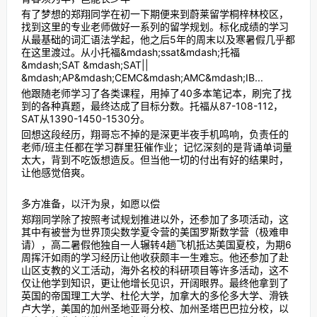
有了梦想的郑翔同学在初一下期便来到蔚莱留学桐梓林校区，
找到这里的专业老师做好一系列的留学规划。标化成绩的学习
从最基础的词汇语法学起，他之后5年的周末以及寒暑假几乎都
在这里渡过。从小托福&mdash;ssat&mdash;托福
&mdash;SAT &mdash;SAT||
&mdash;AP&mdash;CEMC&mdash;AMC&mdash;IB...
他跟随老师学习了各类课程，用掉了40多本笔记本，刷完了找
到的各种真题，最终达成了目标分数。托福从87-108-112，
SAT从1390-1450-1530分。
回想这段经历，翔哥忘不掉的是深更半夜手机鸣响，负责任的
老师/班主任都在学习群里狂催作业；记忆深刻的是背诵单词量
太大，背到不吃饭想造反。但当他一切的付出有好的结果时，
让他感觉倍爽。
多方准备，以汗为泉，如愿以偿
郑翔同学除了按照考试规划推进以外，还参加了多项活动，这
其中有被誉为世界顶尖数学夏令营的美国罗斯数学营（极难申
请），高二暑假他独自一人辗转4趟飞机抵达美国夏校，为期6
周挥汗如雨的学习经历让他收获颇丰一生难忘。他还参加了赴
山区支教的义工活动，海外名校的科研项目等许多活动，这不
仅让他学到知识，更让他增长见识，开阔眼界。最终他拿到了
英国的帝国理工大学、杜伦大学，加拿大的多伦多大学、滑铁
卢大学，美国的加州圣地亚哥分校、加州圣塔巴巴拉分校，以