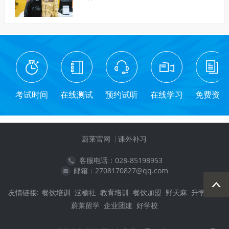
考试时间
在线测试
预约试听
在线学习
免费资料
蔚莱官网
课外补习
客服电话：028-85198953
邮箱：2708170827@qq.com
友情链接:
餐饮培训
涵榆社
教育培训
餐饮加盟
野天麻
升学教育
蔚莱留学
企业团建
好学校