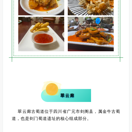
翠云廊
翠云廊古蜀道位于四川省广元市剑阁县，属金牛古蜀
道，也是剑门蜀道遗址的核心组成部分。