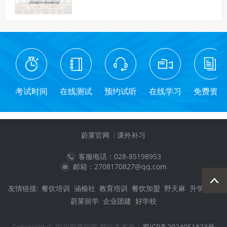
考试时间
在线测试
预约试听
在线学习
免费资料
蔚莱官网
课外补习
客服电话：028-85198953
邮箱：2708170827@qq.com
友情链接:
餐饮培训
涵榆社
教育培训
餐饮加盟
野天麻
升学教育
蔚莱留学
企业团建
好学校
Copyright © 四川蔚莱留学 网站备案号：
蜀ICP备2024051823号