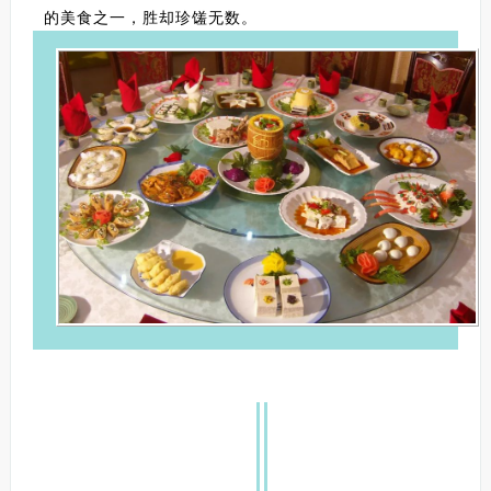
的美食之一，胜却珍馐无数。